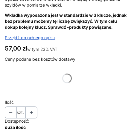
szyldów w pomiarze wkładki.
Wkładka wyposażona jest w standardzie w 3 klucze, jednak
bez problemu możemy tę liczbę zwiększyć. W tym celu
dokup kolejny klucz. Sprawdź -produkty powiązane.
Przejdź do pełnego opisu
Cena
57,00 zł
w tym 23% VAT
w tym
23%
VAT
Ceny podane bez kosztów dostawy.
Wybierz wariant produktu:
Poszczególne warianty mogą różnić się ceną
Ilość
szt.
Dostępność:
duża ilość