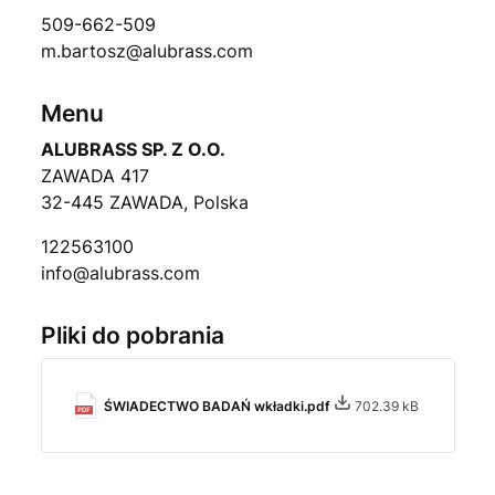
509-662-509
m.bartosz@alubrass.com
Menu
ALUBRASS SP. Z O.O.
ZAWADA 417
32-445 ZAWADA, Polska
122563100
info@alubrass.com
Pliki do pobrania
ŚWIADECTWO BADAŃ wkładki.pdf
702.39 kB