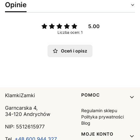
Opinie
5.00
Liczba ocen: 1
Oceń i opisz
Linki w stopce
KlamkiZamki
POMOC
Garncarska 4,
Regulamin sklepu
34-120 Andrychów
Polityka prywatności
Blog
NIP: 5512615977
MOJE KONTO
Tel.
+48 600 944 327