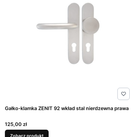
Gałko-klamka ZENIT 92 wkład stal nierdzewna prawa
Cena
125,00 zł
Zobacz produkt