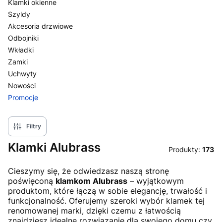
Klamki okienne
Szyldy
Akcesoria drzwiowe
Odbojniki
Wkładki
Zamki
Uchwyty
Nowości
Promocje
Koniec menu
Filtry
Klamki Alubrass
Produkty:
173
Cieszymy się, że odwiedzasz naszą stronę
poświęconą
klamkom Alubrass
– wyjątkowym
produktom, które łączą w sobie elegancję, trwałość i
funkcjonalność. Oferujemy szeroki wybór klamek tej
renomowanej marki, dzięki czemu z łatwością
znajdziesz idealne rozwiązanie dla swojego domu czy