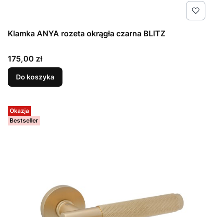
Klamka ANYA rozeta okrągła czarna BLITZ
Cena
175,00 zł
Do koszyka
Okazja
Bestseller