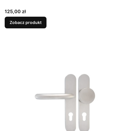
Cena
125,00 zł
Zobacz produkt