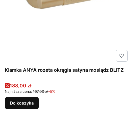
Klamka ANYA rozeta okrągła satyna mosiądz BLITZ
Cena promocyjna
188,00 zł
Najniższa cena:
197,00 zł
-5%
Do koszyka