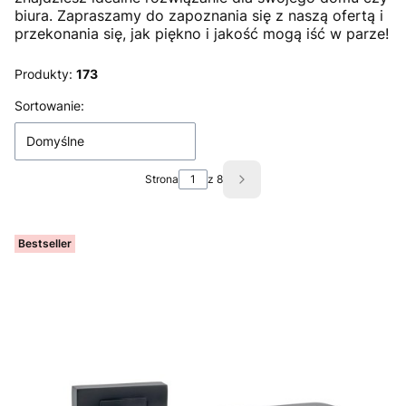
biura. Zapraszamy do zapoznania się z naszą ofertą i
przekonania się, jak piękno i jakość mogą iść w parze!
Produkty:
173
Lista produktów
Sortowanie:
Domyślne
Strona
z 8
Następne produkty
Bestseller