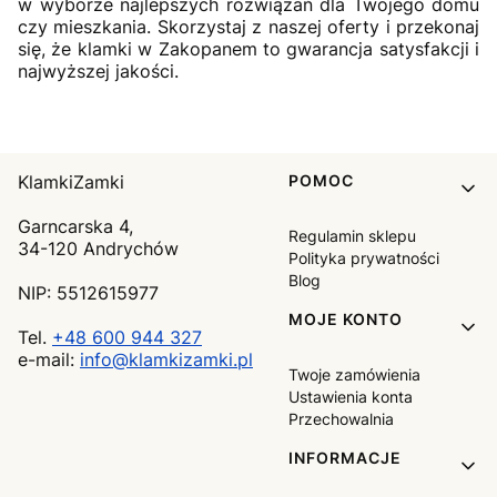
w wyborze najlepszych rozwiązań dla Twojego domu
czy mieszkania. Skorzystaj z naszej oferty i przekonaj
się, że klamki w Zakopanem to gwarancja satysfakcji i
najwyższej jakości.
Linki w stopce
KlamkiZamki
POMOC
Garncarska 4,
Regulamin sklepu
34-120 Andrychów
Polityka prywatności
Blog
NIP: 5512615977
MOJE KONTO
Tel.
+48 600 944 327
e-mail:
info@klamkizamki.pl
Twoje zamówienia
Ustawienia konta
Przechowalnia
INFORMACJE