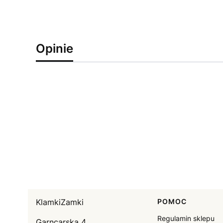
Opinie
KlamkiZamki
Linki w sto
POMOC
Regulamin sklepu
Garncarska 4,