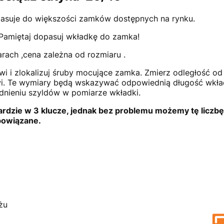
asuje do większości zamków dostępnych na rynku.
 Pamiętaj dopasuj wkładkę do zamka!
rach ,cena zależna od rozmiaru .
i i zlokalizuj śruby mocujące zamka. Zmierz odległość od
i. Te wymiary będą wskazywać odpowiednią długość wkład
dnieniu szyldów w pomiarze wkładki.
rdzie w 3 klucze, jednak bez problemu możemy tę liczbę
powiązane.
y niezbędne d