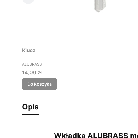
Klucz
PRODUCENT
ALUBRASS
Cena
14,00 zł
Do koszyka
Opis
Wkładka ALUBRASS mo