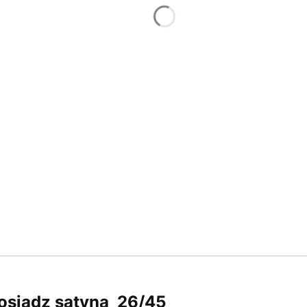
siądz satyna 26/45