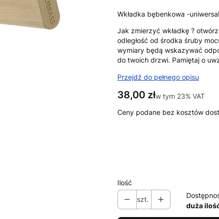
Wkładka bębenkowa -uniwersal
Jak zmierzyć wkładkę ? otwórz 
odległość od środka śruby mocu
wymiary będą wskazywać odpow
do twoich drzwi. Pamiętaj o uw
Przejdź do pełnego opisu
Cena
38,00 zł
w tym 23% VAT
w tym
23%
VAT
Ceny podane bez kosztów dos
Wybierz wariant produktu:
Poszczególne warianty mogą ró
Ilość
Dostępno
szt.
duża iloś