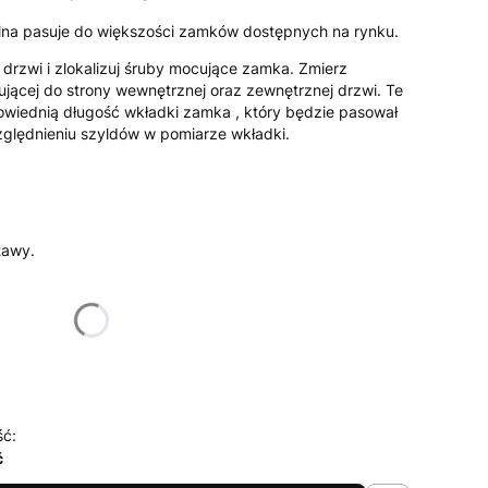
na pasuje do większości zamków dostępnych na rynku.
drzwi i zlokalizuj śruby mocujące zamka. Zmierz
jącej do strony wewnętrznej oraz zewnętrznej drzwi. Te
iednią długość wkładki zamka , który będzie pasował
zględnieniu szyldów w pomiarze wkładki.
tawy.
żnić się ceną
ść:
ć