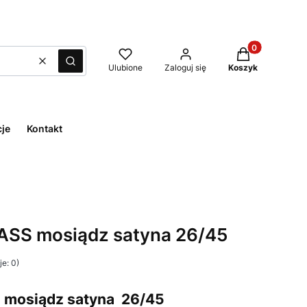
Produkty w kos
Wyczyść
Szukaj
Ulubione
Zaloguj się
Koszyk
cje
Kontakt
SS mosiądz satyna 26/45
e: 0)
mosiądz satyna 26/45