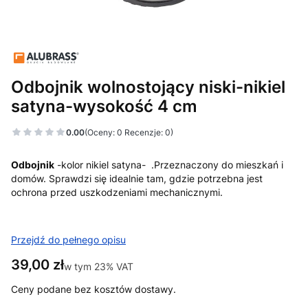
Odbojnik wolnostojący niski-nikiel
satyna-wysokość 4 cm
0.00
(Oceny: 0 Recenzje: 0)
Odbojnik
-kolor nikiel satyna- .Przeznaczony do mieszkań i
domów. Sprawdzi się idealnie tam, gdzie potrzebna jest
ochrona przed uszkodzeniami mechanicznymi.
Przejdź do pełnego opisu
Cena
39,00 zł
w tym 23% VAT
w tym
23%
VAT
Ceny podane bez kosztów dostawy.