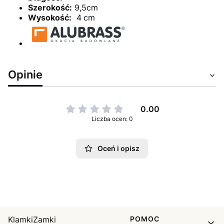
Szerokość:
9,5cm
Wysokość:
4
cm
Opinie
0.00
Liczba ocen: 0
Oceń i opisz
Linki w stopce
KlamkiZamki
POMOC