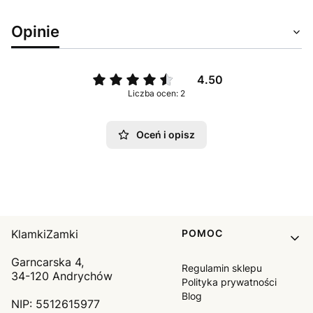
Opinie
4.50
Liczba ocen: 2
Oceń i opisz
Linki w stopce
KlamkiZamki
POMOC
Garncarska 4,
Regulamin sklepu
34-120 Andrychów
Polityka prywatności
Blog
NIP: 5512615977