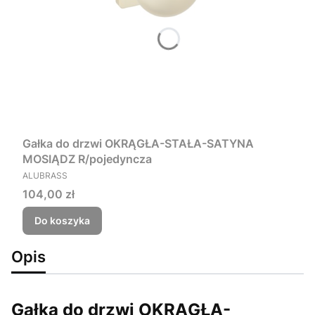
Gałka do drzwi OKRĄGŁA-STAŁA-SATYNA
MOSIĄDZ R/pojedyncza
PRODUCENT
ALUBRASS
Cena
104,00 zł
Do koszyka
Opis
Gałka do drzwi OKRĄGŁA-