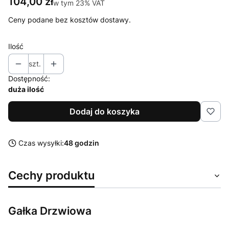
Cena
104,00 zł
w tym 23% VAT
w tym
23%
VAT
Ceny podane bez kosztów dostawy.
Ilość
szt.
Dostępność:
duża ilość
Dodaj do koszyka
Czas wysyłki:
48 godzin
Cechy produktu
Gałka Drzwiowa