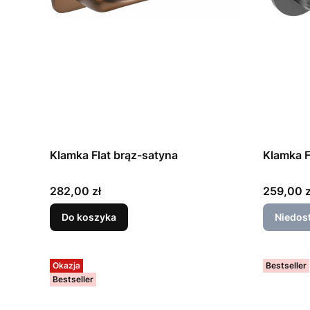
Klamka Flat brąz-satyna
Klamka F
Cena
Cena
282,00 zł
259,00 z
Do koszyka
Niedos
Okazja
Bestseller
Bestseller