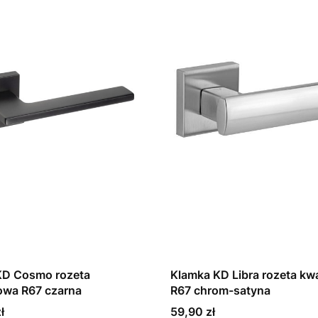
KD Cosmo rozeta
Klamka KD Libra rozeta k
owa R67 czarna
R67 chrom-satyna
Cena
ł
59,90 zł