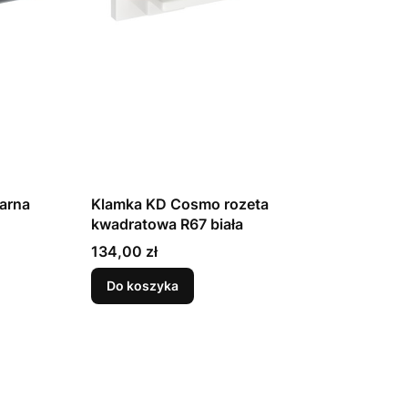
la Fit okrągła czarna
Klamka KD Cosmo rozeta
kwadratowa R67 biała
Cena
134,00 zł
Do koszyka