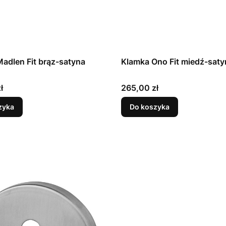
adlen Fit brąz-satyna
Klamka Ono Fit miedź-saty
Cena
ł
265,00 zł
zyka
Do koszyka