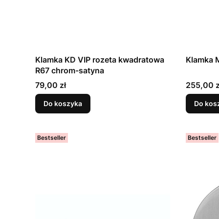
Klamka KD VIP rozeta kwadratowa
Klamka M
R67 chrom-satyna
Cena
Cena
79,00 zł
255,00 z
Do koszyka
Do kos
Bestseller
Bestseller