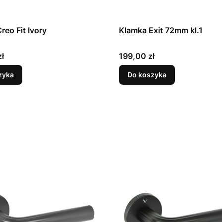
reo Fit Ivory
Klamka Exit 72mm kl.1
Cena
ł
199,00 zł
zyka
Do koszyka