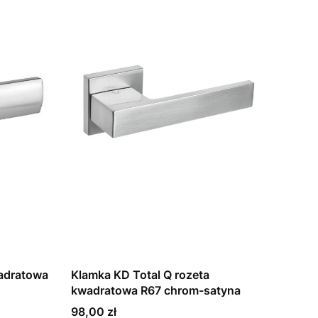
wadratowa
Klamka KD Total Q rozeta
kwadratowa R67 chrom-satyna
Cena
98,00 zł