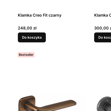
Klamka Creo Fit czarny
Klamka C
Cena
Cena
248,00 zł
300,00 z
Do koszyka
Do kos
Bestseller