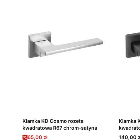
Klamka KD Cosmo rozeta
Klamka 
kwadratowa R67 chrom-satyna
kwadrat
Cena promocyjna
Cena
65,00 zł
140,00 z