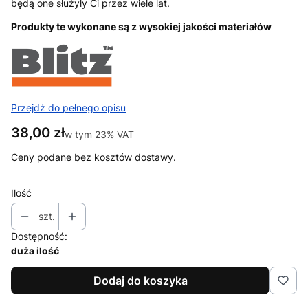
będą one służyły Ci przez wiele lat.
Produkty te wykonane są z wysokiej jakości materiałów
Przejdź do pełnego opisu
Cena
38,00 zł
w tym 23% VAT
w tym
23%
VAT
Ceny podane bez kosztów dostawy.
Ilość
szt.
Dostępność:
duża ilość
Dodaj do koszyka