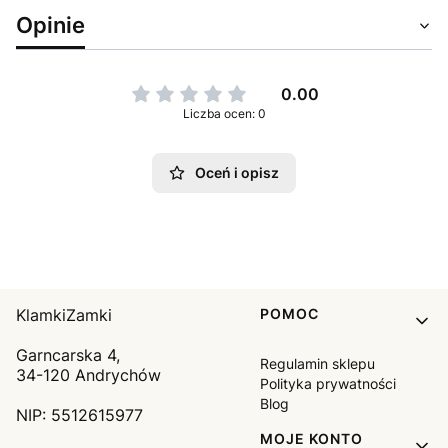
Opinie
0.00
Liczba ocen: 0
Oceń i opisz
Linki w stopce
KlamkiZamki
POMOC
Garncarska 4,
Regulamin sklepu
34-120 Andrychów
Polityka prywatności
Blog
NIP: 5512615977
MOJE KONTO