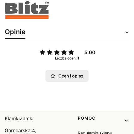
Opinie
5.00
Liczba ocen: 1
Oceń i opisz
Linki w stopce
KlamkiZamki
POMOC
Garncarska 4,
Regulamin sklepu