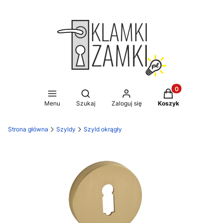
Produkty w koszy
Otwórz wyszukiwarkę
Menu
Szukaj
Zaloguj się
Koszyk
Strona główna
Szyldy
Szyld okrągły