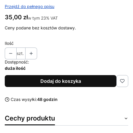
Przejdź do pełnego opisu
Cena
35,00 zł
w tym 23% VAT
w tym
23%
VAT
Ceny podane bez kosztów dostawy.
Ilość
szt.
Dostępność:
duża ilość
Dodaj do koszyka
Czas wysyłki:
48 godzin
Cechy produktu