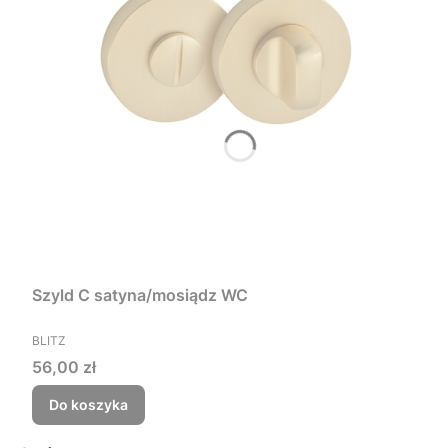
Szyld C satyna/mosiądz WC
PRODUCENT
BLITZ
Cena
56,00 zł
Do koszyka