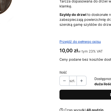
Tarcza dopasowana do drzwi we
klamkę.
Szyldy do drzwi
to doskonałe r
zabezpieczają powierzchnię dr
szeroką gamę szyldów do drzwi
Przejdź do pełnego opisu
Cena
10,00 zł
w tym 23% VAT
w tym
23%
VAT
Ceny podane bez kosztów dos
Ilość
Dostępno
szt.
duża iloś
Czas wysyłki:
48 godzin