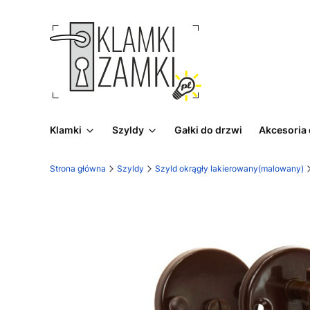
Klamki
Szyldy
Gałki do drzwi
Akcesoria
Strona główna
Szyldy
Szyld okrągły lakierowany(malowany)