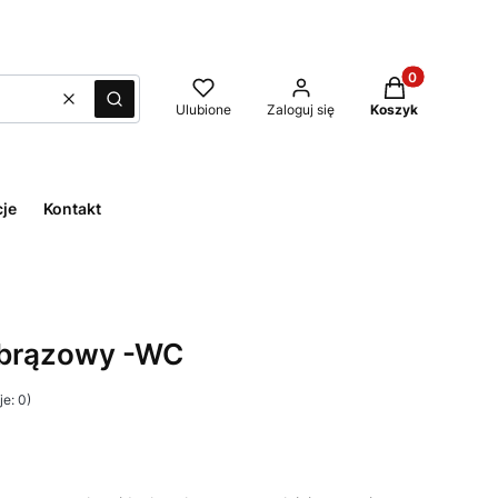
Produkty w kos
Wyczyść
Szukaj
Ulubione
Zaloguj się
Koszyk
cje
Kontakt
-brązowy -WC
e: 0)