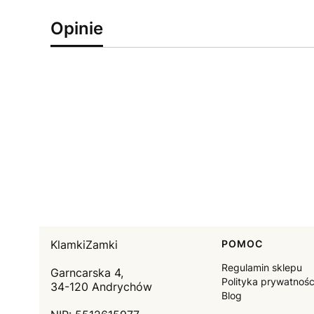
Opinie
KlamkiZamki
Linki w sto
POMOC
Regulamin sklepu
Garncarska 4,
Polityka prywatnośc
34-120 Andrychów
Blog