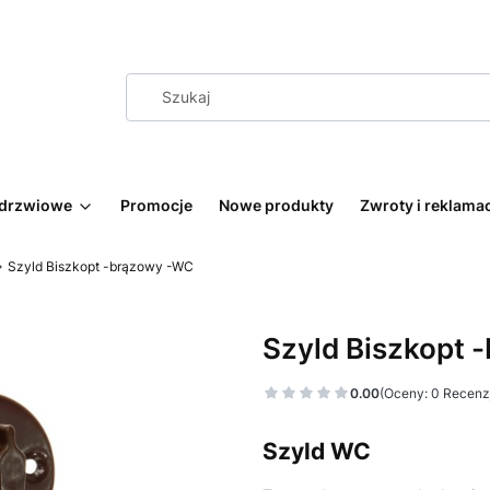
 drzwiowe
Promocje
Nowe produkty
Zwroty i reklama
Szyld Biszkopt -brązowy -WC
Szyld Biszkopt 
0.00
(Oceny: 0 Recenzj
Szyld WC