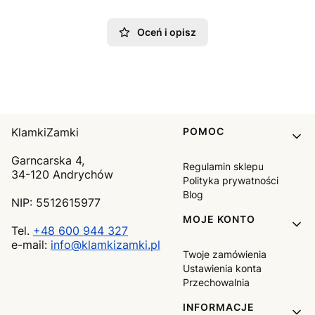
Oceń i opisz
Linki w stopce
KlamkiZamki
POMOC
Garncarska 4,
Regulamin sklepu
34-120 Andrychów
Polityka prywatności
Blog
NIP: 5512615977
MOJE KONTO
Tel.
+48 600 944 327
e-mail:
info@klamkizamki.pl
Twoje zamówienia
Ustawienia konta
Przechowalnia
INFORMACJE