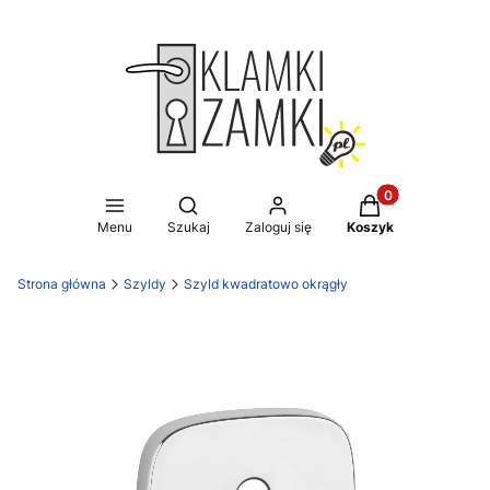
Produkty w koszy
Otwórz wyszukiwarkę
Menu
Szukaj
Zaloguj się
Koszyk
Strona główna
Szyldy
Szyld kwadratowo okrągły