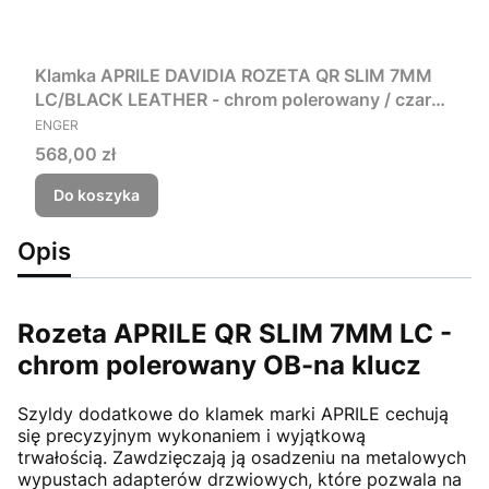
Klamka APRILE DAVIDIA ROZETA QR SLIM 7MM
LC/BLACK LEATHER - chrom polerowany / czarna
PRODUCENT
skóra
ENGER
Cena
568,00 zł
Do koszyka
Opis
Rozeta APRILE QR SLIM 7MM LC -
chrom polerowany OB-na klucz
Szyldy dodatkowe do klamek marki APRILE cechują
się precyzyjnym wykonaniem i wyjątkową
trwałością. Zawdzięczają ją osadzeniu na metalowych
wypustach adapterów drzwiowych, które pozwala na