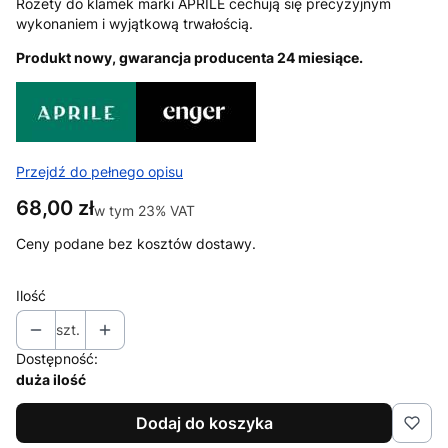
Rozety do klamek marki APRILE cechują się precyzyjnym
wykonaniem i wyjątkową trwałością.
Produkt nowy, gwarancja producenta 24 miesiące.
Przejdź do pełnego opisu
Cena
68,00 zł
w tym 23% VAT
w tym
23%
VAT
Ceny podane bez kosztów dostawy.
Ilość
szt.
Dostępność:
duża ilość
Dodaj do koszyka