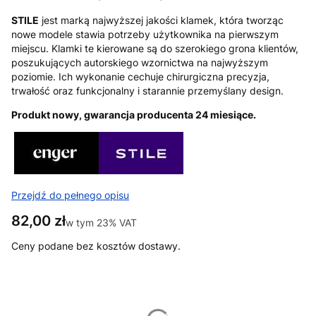
STILE
jest marką najwyższej jakości klamek, która tworząc
nowe modele stawia potrzeby użytkownika na pierwszym
miejscu. Klamki te kierowane są do szerokiego grona klientów,
poszukujących autorskiego wzornictwa na najwyższym
poziomie. Ich wykonanie cechuje chirurgiczna precyzja,
trwałość oraz funkcjonalny i starannie przemyślany design.
Produkt nowy, gwarancja producenta 24 miesiące.
Przejdź do pełnego opisu
Cena
82,00 zł
w tym 23% VAT
w tym
23%
VAT
Ceny podane bez kosztów dostawy.
Wybierz wariant produktu:
Poszczególne warianty mogą różnić się ceną