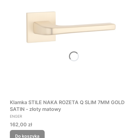
Klamka STILE NAKA ROZETA Q SLIM 7MM GOLD
SATIN - złoty matowy
PRODUCENT
ENGER
Cena
162,00 zł
Do koszyka