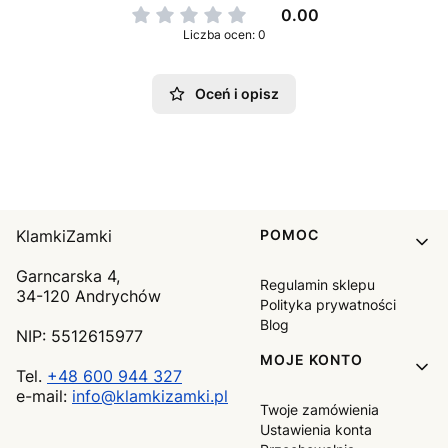
0.00
Liczba ocen: 0
Oceń i opisz
Linki w stopce
KlamkiZamki
POMOC
Garncarska 4,
Regulamin sklepu
34-120 Andrychów
Polityka prywatności
Blog
NIP: 5512615977
MOJE KONTO
Tel.
+48 600 944 327
e-mail:
info@klamkizamki.pl
Twoje zamówienia
Ustawienia konta