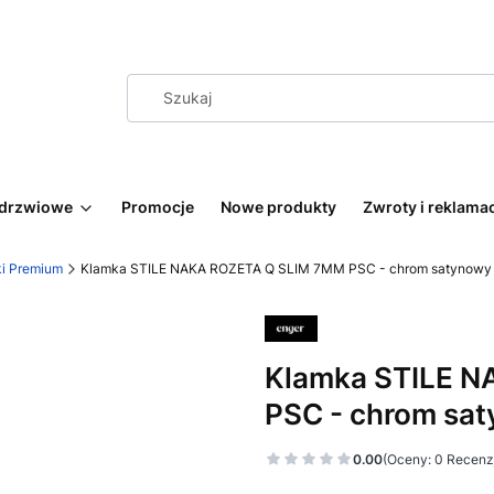
 drzwiowe
Promocje
Nowe produkty
Zwroty i reklama
i Premium
Klamka STILE NAKA ROZETA Q SLIM 7MM PSC - chrom satynowy
Klamka STILE 
PSC - chrom sa
0.00
(Oceny: 0 Recenzj