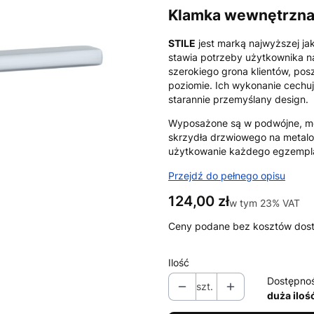
K
lamka wewnętrzna
STILE
jest marką najwyższej ja
stawia potrzeby użytkownika na
szerokiego grona klientów, po
poziomie. Ich wykonanie cechuje
starannie przemyślany design.
Wyposażone są w podwójne, m
skrzydła drzwiowego na metal
użytkowanie każdego egzemplar
Przejdź do pełnego opisu
Cena
124,00 zł
w tym 23% VAT
w tym
23%
VAT
Ceny podane bez kosztów dos
Ilość
Dostępno
szt.
duża iloś