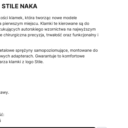
 STILE NAKA
kości klamek, która tworząc nowe modele
 pierwszym miejscu. Klamki te kierowane są do
szukujących autorskiego wzornictwa na najwyższym
 chirurgiczna precyzja, trwałość oraz funkcjonalny i
etalowe sprężyny samopoziomujące, montowane do
owych adapterach. Gwarantuje to komfortowe
za klamki z logo Stile.
tawy.
ść:
ć