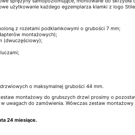
owe sprężyny samopoziomujące, montowane do skrzydła 
owe użytkowanie każdego egzemplarza klamki z logo Stile
espoloną z rozetami podklamkowymi o grubości 7 mm;
adapterów montażowych);
mm (dwuczęściowy);
luczami;
 drzwiowych o maksymalnej grubości 44 mm.
estaw montażowy do grubszych drzwi prosimy o pozostawi
ła w uwagach do zamówienia. Wówczas zestaw montażowy 
ta 24 miesiące.