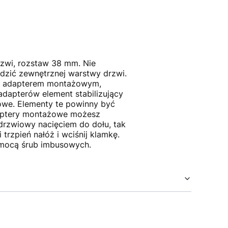
rzwi, rozstaw 38 mm. Nie
odzić zewnętrznej warstwy drzwi.
ię adapterem montażowym,
dapterów element stabilizujący
żowe. Elementy te powinny być
daptery montażowe możesz
drzwiowy nacięciem do dołu, tak
trzpień nałóż i wciśnij klamkę.
pomocą śrub imbusowych.