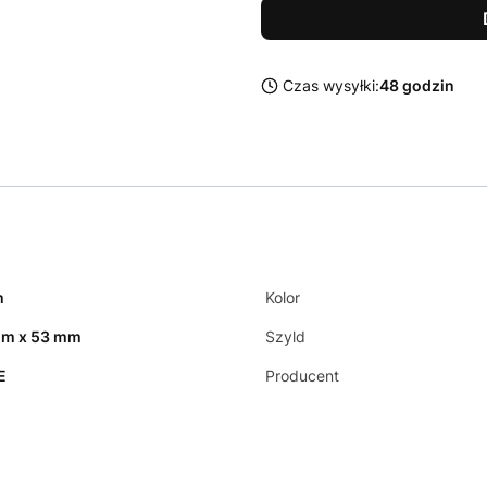
Czas wysyłki:
48 godzin
m
Kolor
mm x 53 mm
Szyld
E
Producent