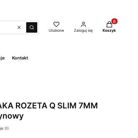
Produkty w kos
Wyczyść
Szukaj
Ulubione
Zaloguj się
Koszyk
cje
Kontakt
NAKA ROZETA Q SLIM 7MM
tynowy
e: 0)