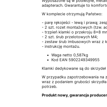
Wyposażone są w podwójne, metal
adapterach. Gwarantuje to komfort
W komplecie otrzymują Państwo:
- parę rękojeści - lewą i prawą; z
- 2 szt. rozet montażowych (tzw. 
- trzpień klamki o przekroju 8x8 
- 2 szt. śrub przelotowych M4;
- zestaw śrub imbusowych wraz z k
- instrukcję montażu.
Waga netto 0,587kg
Kod EAN 5902249349955
Klamki dedykowane są do skrzydeł
W przypadku zapotrzebowania na z
wraz z podaniem grubości skrzyd
potrzeb.
Produkt nowy, gwarancja producen