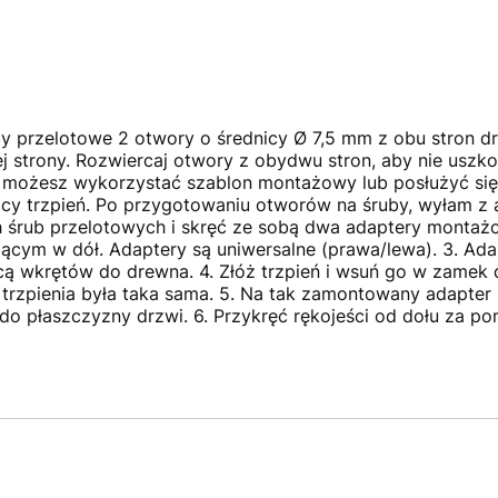
by przelotowe 2 otwory o średnicy Ø 7,5 mm z obu stron d
ej strony. Rozwiercaj otwory z obydwu stron, aby nie uszk
 możesz wykorzystać szablon montażowy lub posłużyć s
cy trzpień. Po przygotowaniu otworów na śruby, wyłam z a
ch śrub przelotowych i skręć ze sobą dwa adaptery monta
ącym w dół. Adaptery są uniwersalne (prawa/lewa). 3. A
 wkrętów do drewna. 4. Złóż trzpień i wsuń go w zamek 
rzpienia była taka sama. 5. Na tak zamontowany adapter i 
do płaszczyzny drzwi. 6. Przykręć rękojeści od dołu za 