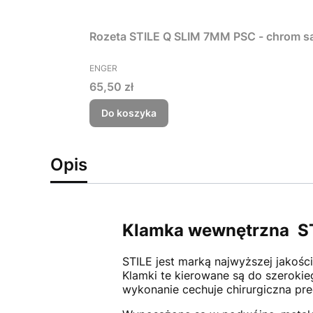
Rozeta STILE Q SLIM 7MM PSC - chrom s
PRODUCENT
ENGER
Cena
65,50 zł
Do koszyka
Opis
Klamka wewnętrzna
S
STILE jest marką najwyższej jakoś
Klamki te kierowane są do szeroki
wykonanie cechuje chirurgiczna prec