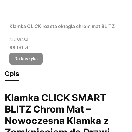
Klamka CLICK rozeta okrągła chrom mat BLITZ
PRODUCENT
ALUBRASS
Cena
98,00 zł
Do koszyka
Opis
Klamka CLICK SMART
BLITZ Chrom Mat –
Nowoczesna Klamka z