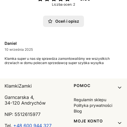
Liczba ocen: 2
Oceń i opisz
Daniel
10 września 2025
Klamka super u nas się sprawdza zamontowaliśmy we wszystkich
drzwiach w domu polecam sprzedawcę super szybka wysyłka
Linki w stopce
KlamkiZamki
POMOC
Garncarska 4,
Regulamin sklepu
34-120 Andrychów
Polityka prywatności
Blog
NIP: 5512615977
MOJE KONTO
Tel.
+48 600 944 327