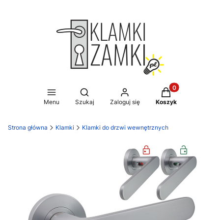
Produkty w koszy
Otwórz wyszukiwarkę
Menu
Szukaj
Zaloguj się
Koszyk
Strona główna
Klamki
Klamki do drzwi wewnętrznych