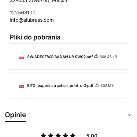
32-445 ZAWADA, Polska
122563100
info@alubrass.com
Pliki do pobrania
ŚWIADECTWO BADAŃ NR SW02.pdf
668.46 kB
BITZ_paperinstruction_print_o-2.pdf
1.52 MB
Opinie
5.00