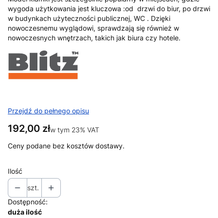
wygoda użytkowania jest kluczowa :od drzwi do biur, po drzwi
w budynkach użyteczności publicznej, WC . Dzięki
nowoczesnemu wyglądowi, sprawdzają się również w
nowoczesnych wnętrzach, takich jak biura czy hotele.
Przejdź do pełnego opisu
Cena
192,00 zł
w tym 23% VAT
w tym
23%
VAT
Ceny podane bez kosztów dostawy.
Ilość
szt.
Dostępność:
duża ilość