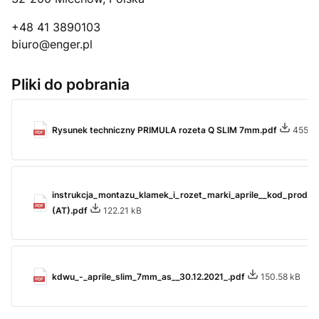
+48 41 3890103
biuro@enger.pl
Pliki do pobrania
Rysunek techniczny PRIMULA rozeta Q SLIM 7mm.pdf
455.7
instrukcja_montazu_klamek_i_rozet_marki_aprile__kod_produkt
(AT).pdf
122.21 kB
kdwu_-_aprile_slim_7mm_as__30.12.2021_.pdf
150.58 kB