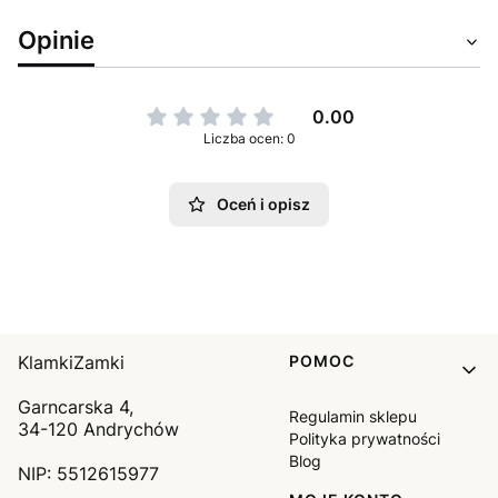
Opinie
0.00
Liczba ocen: 0
Oceń i opisz
Linki w stopce
KlamkiZamki
POMOC
Garncarska 4,
Regulamin sklepu
34-120 Andrychów
Polityka prywatności
Blog
NIP: 5512615977