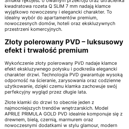
Smukła rękojeść o owalnym przekroju oraz ultracienka
kwadratowa rozeta Q SLIM 7 mm nadają klamce
wyjątkowo nowoczesny i elegancki charakter. To
idealny wybór do apartamentów premium,
nowoczesnych domów, hoteli oraz ekskluzywnych
przestrzeni komercyjnych.
Złoty polerowany PVD – luksusowy
efekt i trwałość premium
Wykończenie złoty polerowany PVD nadaje klamce
efekt ekskluzywnego połysku i podkreśla elegancki
charakter drzwi. Technologia PVD gwarantuje wysoką
odporność na ścieranie, zarysowania oraz codzienne
użytkowanie, dzięki czemu klamka zachowuje swój
perfekcyjny wygląd przez długie lata.
Złote klamki do drzwi to obecnie jeden z
najmocniejszych trendów wnętrzarskich. Model
APRILE PRIMULA GOLD PVD idealnie komponuje się z
drewnem, bielą, czernią, marmurem oraz
nowoczesnymi dodatkami w stylu glamour, modern