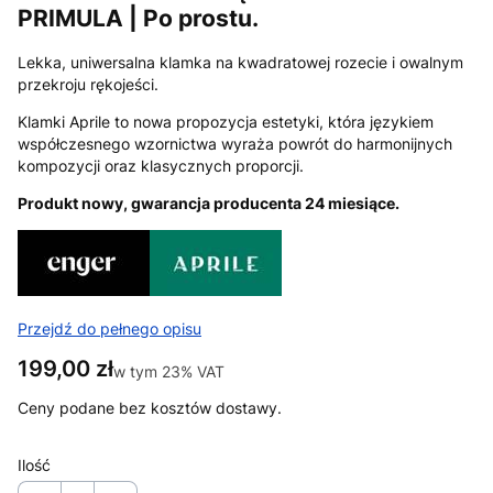
PRIMULA | Po prostu.
Lekka, uniwersalna klamka na kwadratowej rozecie i owalnym
przekroju rękojeści.
Klamki Aprile to nowa propozycja estetyki, która językiem
współczesnego wzornictwa wyraża powrót do harmonijnych
kompozycji oraz klasycznych proporcji.
Produkt nowy, gwarancja producenta 24 miesiące.
Przejdź do pełnego opisu
Cena
199,00 zł
w tym 23% VAT
w tym
23%
VAT
Ceny podane bez kosztów dostawy.
Ilość