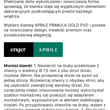
Efektowne złote wykończenie i nowoczesna forma
sprawiają, że klamka staje się wyjątkowym elementem
dekoracyjnym podkreślającym prestiż każdego
wnętrza.
Wybierz klamkę APRILE PRIMULA GOLD PVD i postaw
na nowoczesny design, trwałość premium oraz
ponadczasową elegancję.
Montaż klamki
: 1. Nawiercić na śruby przelotowe 2
otwory o średnicy Ø 7,5 mm z obu stron drzwi,
rozstaw 38mm. Nie przewiercaj drzwi na wylot od
jednej strony. Rozwiercaj otwory z obydwu stron, aby
nie uszkodzić zewnętrznej warstwy drzwi. Do
oznaczenia miejsc otworowania możesz wykorzystać
szablon montażowy lub posłużyć się adapterem
montażowym, wyposażonym w element stabilizujący
trzpień. Po przygotowaniu otworów na śruby, wyłam z
adapterów element stabilizujący trzpień. 2. Skorzystaj