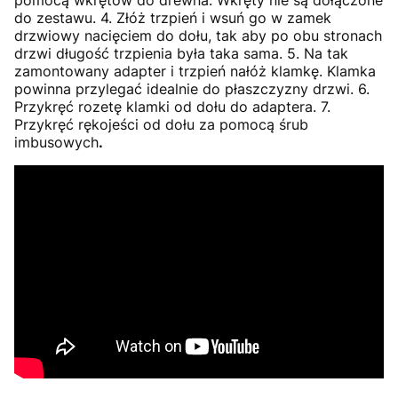
pomocą wkrętów do drewna. Wkręty nie są dołączone
do zestawu. 4. Złóż trzpień i wsuń go w zamek
drzwiowy nacięciem do dołu, tak aby po obu stronach
drzwi długość trzpienia była taka sama. 5. Na tak
zamontowany adapter i trzpień nałóż klamkę. Klamka
powinna przylegać idealnie do płaszczyzny drzwi. 6.
Przykręć rozetę klamki od dołu do adaptera. 7.
Przykręć rękojeści od dołu za pomocą śrub
imbusowych
.