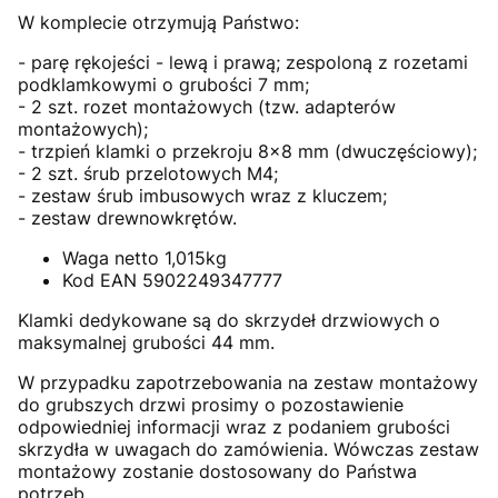
W komplecie otrzymują Państwo:
- parę rękojeści - lewą i prawą; zespoloną z rozetami
podklamkowymi o grubości 7 mm;
- 2 szt. rozet montażowych (tzw. adapterów
montażowych);
- trzpień klamki o przekroju 8x8 mm (dwuczęściowy);
- 2 szt. śrub przelotowych M4;
- zestaw śrub imbusowych wraz z kluczem;
- zestaw drewnowkrętów.
Waga netto 1,015kg
Kod EAN 5902249347777
Klamki dedykowane są do skrzydeł drzwiowych o
maksymalnej grubości 44 mm.
W przypadku zapotrzebowania na zestaw montażowy
do grubszych drzwi prosimy o pozostawienie
odpowiedniej informacji wraz z podaniem grubości
skrzydła w uwagach do zamówienia. Wówczas zestaw
montażowy zostanie dostosowany do Państwa
potrzeb.