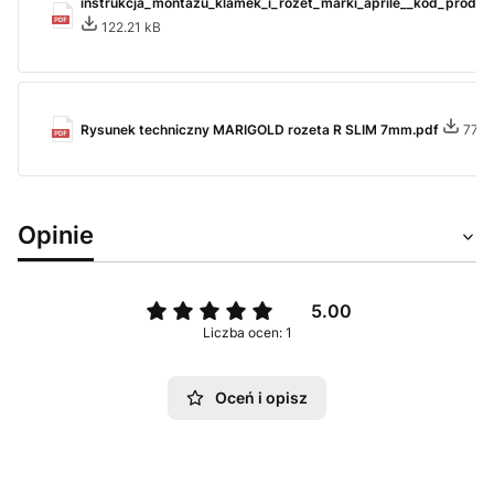
instrukcja_montazu_klamek_i_rozet_marki_aprile__kod_produkt
122.21 kB
Rysunek techniczny MARIGOLD rozeta R SLIM 7mm.pdf
779.
Opinie
5.00
Liczba ocen: 1
Oceń i opisz