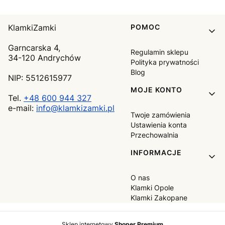
Linki w stopce
KlamkiZamki
POMOC
Garncarska 4,
Regulamin sklepu
34-120 Andrychów
Polityka prywatności
Blog
NIP: 5512615977
MOJE KONTO
Tel.
+48 600 944 327
e-mail:
info@klamkizamki.pl
Twoje zamówienia
Ustawienia konta
Przechowalnia
INFORMACJE
O nas
Klamki Opole
Klamki Zakopane
Sklep internetowy
Shoper Premium