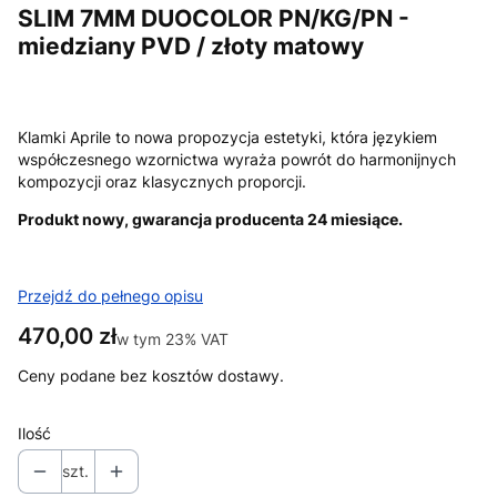
SLIM 7MM DUOCOLOR PN/KG/PN -
miedziany PVD / złoty matowy
Klamki Aprile to nowa propozycja estetyki, która językiem
współczesnego wzornictwa wyraża powrót do harmonijnych
kompozycji oraz klasycznych proporcji.
Produkt nowy, gwarancja producenta 24 miesiące.
Przejdź do pełnego opisu
Cena
470,00 zł
w tym 23% VAT
w tym
23%
VAT
Ceny podane bez kosztów dostawy.
Ilość
szt.