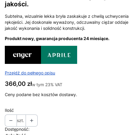
jakości
.
Subtelna, wizualnie lekka bryła zaskakuje z chwilą uchwycenia
rękojeści. Jej doskonale wyważony, odczuwalny ciężar oddaje
jakość wykonania i solidność konstrukcji.
Produkt nowy, gwarancja producenta 24 miesiące.
Przejdź do pełnego opisu
Cena
366,00 zł
w tym 23% VAT
w tym
23%
VAT
Ceny podane bez kosztów dostawy.
Ilość
szt.
Dostępność: