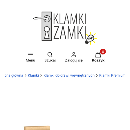
Produkty w koszy
Otwórz wyszukiwarkę
Menu
Szukaj
Zaloguj się
Koszyk
Strona główna
Klamki
Klamki do drzwi wewnętrznych
Klamki Premium