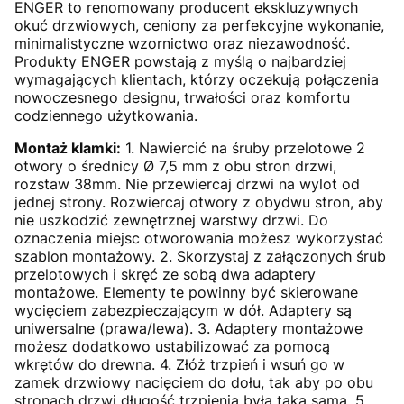
ENGER
to renomowany producent ekskluzywnych
okuć drzwiowych, ceniony za perfekcyjne wykonanie,
minimalistyczne wzornictwo oraz niezawodność.
Produkty ENGER powstają z myślą o najbardziej
wymagających klientach, którzy oczekują połączenia
nowoczesnego designu, trwałości oraz komfortu
codziennego użytkowania.
Montaż klamki:
1. Nawiercić na śruby przelotowe 2
otwory o średnicy Ø 7,5 mm z obu stron drzwi,
rozstaw 38mm. Nie przewiercaj drzwi na wylot od
jednej strony. Rozwiercaj otwory z obydwu stron, aby
nie uszkodzić zewnętrznej warstwy drzwi. Do
oznaczenia miejsc otworowania możesz wykorzystać
szablon montażowy. 2. Skorzystaj z załączonych śrub
przelotowych i skręć ze sobą dwa adaptery
montażowe. Elementy te powinny być skierowane
wycięciem zabezpieczającym w dół. Adaptery są
uniwersalne (prawa/lewa). 3. Adaptery montażowe
możesz dodatkowo ustabilizować za pomocą
wkrętów do drewna. 4. Złóż trzpień i wsuń go w
zamek drzwiowy nacięciem do dołu, tak aby po obu
stronach drzwi długość trzpienia była taka sama. 5.