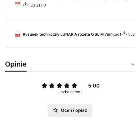
123.21 kB
Rysunek techniczny LUNARIA rozeta Q SLIM 7mm.pdf
552.84
Opinie
5.00
Liczba ocen: 1
Oceń i opisz