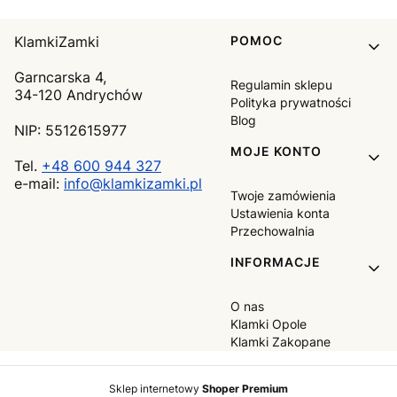
Linki w stopce
KlamkiZamki
POMOC
Garncarska 4,
Regulamin sklepu
34-120 Andrychów
Polityka prywatności
Blog
NIP: 5512615977
MOJE KONTO
Tel.
+48 600 944 327
e-mail:
info@klamkizamki.pl
Twoje zamówienia
Ustawienia konta
Przechowalnia
INFORMACJE
O nas
Klamki Opole
Klamki Zakopane
Sklep internetowy
Shoper Premium