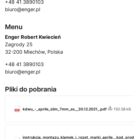
+48 41 3890103
biuro@enger.pl
Menu
Enger Robert Kwiecień
Zagrody 25
32-200 Miechów, Polska
+48 41 3890103
biuro@enger.pl
Pliki do pobrania
kdwu_-_aprile_slim_7mm_as__30.12.2021_.pdf
150.58 kB
instrukcja_montazu_klamek_i_rozet_marki_aprile__kod_produk