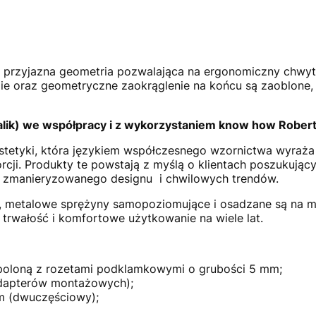
i przyjazna geometria pozwalająca na ergonomiczny chwyt.
ie oraz geometryczne zaokrąglenie na końcu są zaoblone,
alik) we współpracy i z wykorzystaniem know how Rober
estetyki, która językiem współczesnego wzornictwa wyraż
cji. Produkty te powstają z myślą o klientach poszukujący
 zmanieryzowanego designu i chwilowych trendów.
, metalowe sprężyny samopoziomujące i osadzane są na 
trwałość i komfortowe użytkowanie na wiele lat.
espoloną z rozetami podklamkowymi o grubości 5 mm;
adapterów montażowych);
mm (dwuczęściowy);