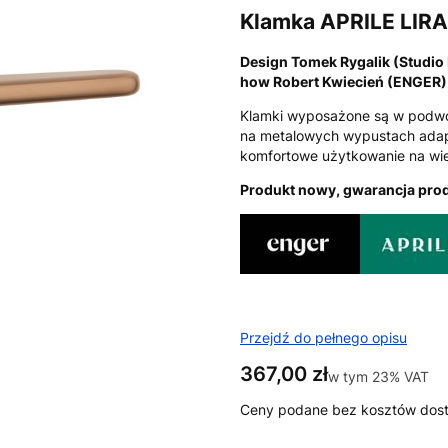
Klamka APRILE LIRA
Design Tomek Rygalik (Studio
how Robert Kwiecień (ENGER)
Klamki wyposażone są w podwó
na metalowych wypustach adap
komfortowe użytkowanie na wie
Produkt nowy, gwarancja prod
Przejdź do pełnego opisu
Cena
367,00 zł
w tym 23% VAT
w tym
23%
VAT
Ceny podane bez kosztów dos