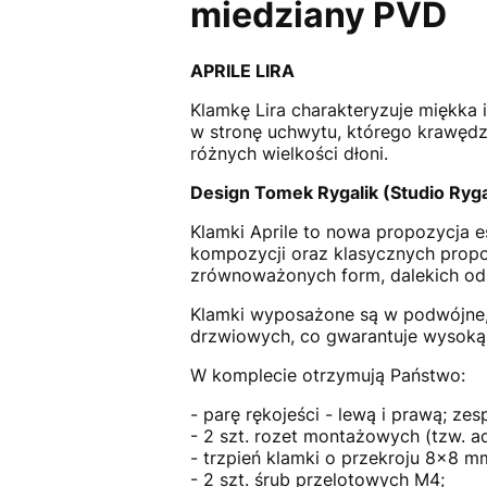
miedziany PVD
APRILE LIRA
Klamkę Lira charakteryzuje miękka 
w stronę uchwytu, którego krawędz
różnych wielkości dłoni.
Design Tomek Rygalik (Studio Ryg
Klamki Aprile to nowa propozycja 
kompozycji oraz klasycznych propor
zrównoważonych form, dalekich od
Klamki wyposażone są w podwójne
drzwiowych, co gwarantuje wysoką 
W komplecie otrzymują Państwo:
- parę rękojeści - lewą i prawą; z
- 2 szt. rozet montażowych (tzw. 
- trzpień klamki o przekroju 8x8 
- 2 szt. śrub przelotowych M4;