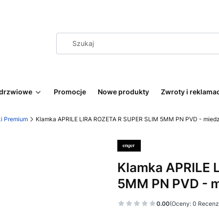
 drzwiowe
Promocje
Nowe produkty
Zwroty i reklama
i Premium
Klamka APRILE LIRA ROZETA R SUPER SLIM 5MM PN PVD - mied
Klamka APRILE 
5MM PN PVD - m
0.00
(Oceny: 0 Recenzj