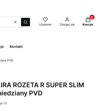
Produkty w kos
Wyczyść
Szukaj
Ulubione
Zaloguj się
Koszyk
cje
Kontakt
ziany PVD
LIRA ROZETA R SUPER SLIM
iedziany PVD
e: 0)