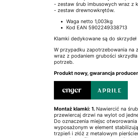
- zestaw śrub imbusowych wraz z 
- zestaw drewnowkrętów.
Waga netto 1,003kg
Kod EAN 5902249338713
Klamki dedykowane są do skrzydeł
W przypadku zapotrzebowania na z
wraz z podaniem grubości skrzyd
potrzeb.
Produkt nowy, gwarancja producen
Montaż klamki: 1.
Nawiercić na śru
przewiercaj drzwi na wylot od jedn
Do oznaczenia miejsc otworowania
wyposażonym w element stabilizują
trzpień i złóż z metalowym pierści