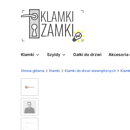
Klamki
Szyldy
Gałki do drzwi
Akcesoria
Strona główna
Klamki
Klamki do drzwi wewnętrznych
Klamk