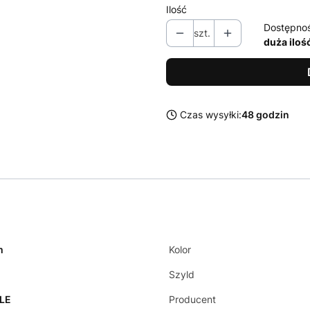
Ilość
Dostępno
szt.
duża iloś
Czas wysyłki:
48 godzin
m
Kolor
2
Szyld
LE
Producent