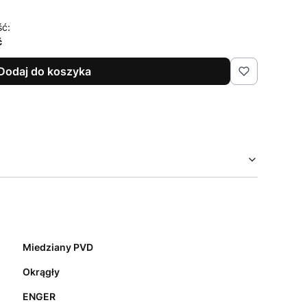
ść:
ć
Dodaj do koszyka
Miedziany PVD
Okrągły
ENGER