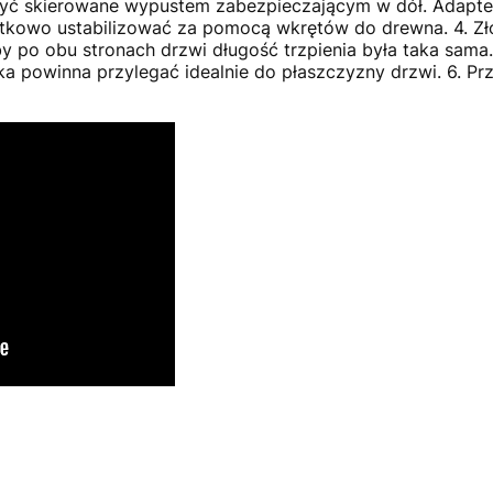
ć skierowane wypustem zabezpieczającym w dół. Adaptery
owo ustabilizować za pomocą wkrętów do drewna. 4. Złó
y po obu stronach drzwi długość trzpienia była taka sama
mka powinna przylegać idealnie do płaszczyzny drzwi. 6. P