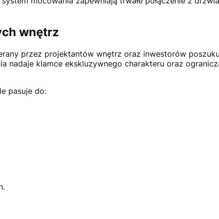
y system mocowania zapewniają trwałe połączenie z drzwi
ych wnętrz
bierany przez projektantów wnętrz oraz inwestorów poszuku
hnia nadaje klamce ekskluzywnego charakteru oraz ogranic
e pasuje do:
h.