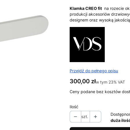
Klamka CREO fit
na rozecie ok
produkcji akcesoriów drzwiowy
designem oraz wysoką jakością
Przejdź do pełnego opisu
Cena
300,00 zł
w tym 23% VAT
w tym
23%
VAT
Ceny podane bez kosztów dos
Ilość
Dostępno
szt.
duża iloś