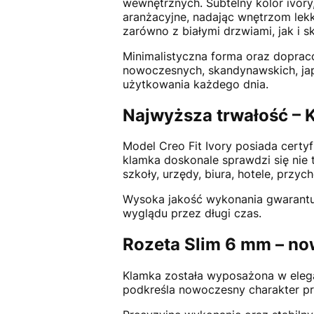
wewnętrznych. Subtelny kolor ivory
aranżacyjne, nadając wnętrzom lekk
zarówno z białymi drzwiami, jak i 
Minimalistyczna forma oraz dopraco
nowoczesnych, skandynawskich, jap
użytkowania każdego dnia.
Najwyższa trwałość – K
Model Creo Fit Ivory posiada certy
klamka doskonale sprawdzi się nie 
szkoły, urzędy, biura, hotele, przyc
Wysoka jakość wykonania gwarantuj
wyglądu przez długi czas.
Rozeta Slim 6 mm – n
Klamka została wyposażona w elega
podkreśla nowoczesny charakter pro