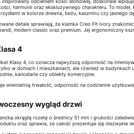
, inspirowany odcieniem kości słoniowej, doskonale wpisuj
ości, harmonii oraz ekskluzywnego charakteru. To model, 
skrzydłami w kolorze drewna, beżu, kaszmiru czy jasnego d
wane detale sprawiają, że klamka Creo Fit Ivory znakomic
andi, modern classic oraz premium. Jej ergonomiczny ksz
lasa 4
fikat Klasy 4, co oznacza najwyższą odporność na intensy
tylko w domach i mieszkaniach, ale również w budynkach uż
hodnie, kancelarie czy obiekty komercyjne.
e wieloletnią trwałość, odporność na codzienne użytkow
owoczesny wygląd drzwi
ncką okrągłą rozetę o średnicy 51 mm i grubości zaledwi
duktu oraz sprawia, że całość prezentuje się niezwykle lek