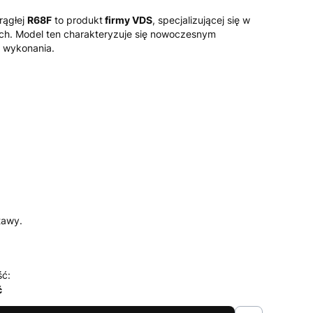
rągłej
R68F
to produkt
firmy VDS
, specjalizującej się w
ch.
Model ten charakteryzuje się nowoczesnym
 wykonania.
tawy.
ść:
ć