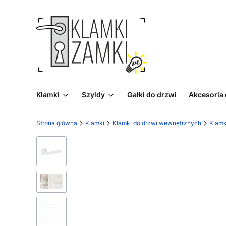
Klamki
Szyldy
Gałki do drzwi
Akcesoria
Strona główna
Klamki
Klamki do drzwi wewnętrznych
Klamk