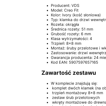
Producent: VDS
Model: Creo Fit
Kolor: Ivory (kość słoniowa)
Typ: klamka do drzwi wewnęt
Rozeta: okrągła
Średnica rozety: 51 mm
Grubość rozety: 6 mm
Klasa wytrzymałości: 4
Trzpień: 8x8 mm
Montaż: śruby przelotowe i wk
Zastosowanie: drzwi wewnętr
Gwarancja producenta: 24 mie
Kod EAN: 5907597657165
Zawartość zestawu
W komplecie znajdują się:
komplet dwóch klamek (na obi
trzpień montażowy 8x8 mm
zestaw śrub przelotowych
wkręty montażowe do drewn