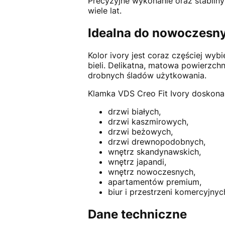
Precyzyjne wykonanie oraz stabiln
wiele lat.
Idealna do nowoczesn
Kolor ivory jest coraz częściej wy
bieli. Delikatna, matowa powierzc
drobnych śladów użytkowania.
Klamka VDS Creo Fit Ivory doskonal
drzwi białych,
drzwi kaszmirowych,
drzwi beżowych,
drzwi drewnopodobnych,
wnętrz skandynawskich,
wnętrz japandi,
wnętrz nowoczesnych,
apartamentów premium,
biur i przestrzeni komercyjnyc
Dane techniczne