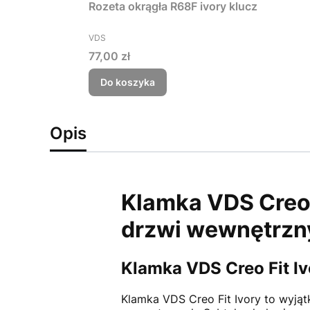
Rozeta okrągła R68F ivory klucz
PRODUCENT
VDS
Cena
77,00 zł
Do koszyka
Opis
Klamka VDS Creo 
drzwi wewnętrzny
Klamka VDS Creo Fit I
Klamka VDS Creo Fit Ivory to wyją