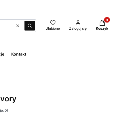
Produkty w kos
Wyczyść
Szukaj
Ulubione
Zaloguj się
Koszyk
cje
Kontakt
Ivory
e: 0)