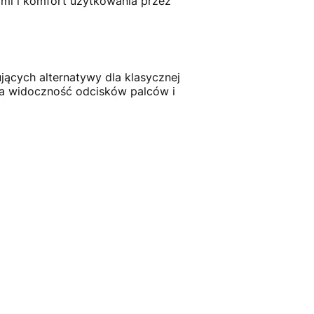
ami i komfort użytkowania przez
jących alternatywy dla klasycznej
za widoczność odcisków palców i