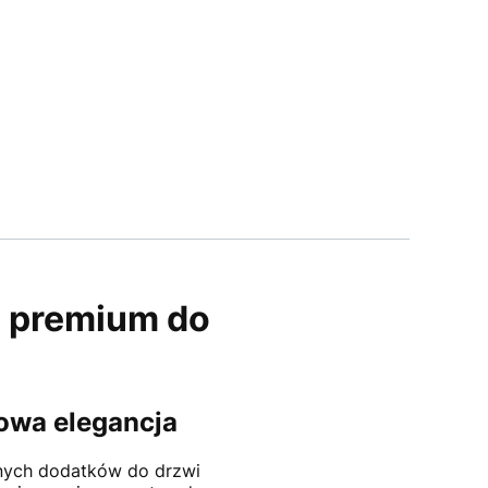
a premium do
owa elegancja
snych dodatków do drzwi