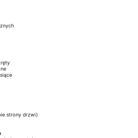
rznych
ręty
zne
siące
e strony drzwi)
a