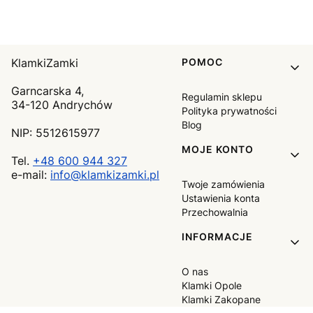
Linki w stopce
KlamkiZamki
POMOC
Garncarska 4,
Regulamin sklepu
34-120 Andrychów
Polityka prywatności
Blog
NIP: 5512615977
MOJE KONTO
Tel.
+48 600 944 327
e-mail:
info@klamkizamki.pl
Twoje zamówienia
Ustawienia konta
Przechowalnia
INFORMACJE
O nas
Klamki Opole
Klamki Zakopane