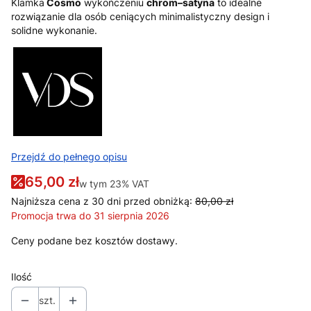
Klamka
Cosmo
wykończeniu
chrom–satyna
to idealne
rozwiązanie dla osób ceniących minimalistyczny design i
solidne wykonanie.
Przejdź do pełnego opisu
65,00 zł
w tym 23% VAT
w tym
23%
VAT
Najniższa cena z 30 dni przed obniżką:
80,00 zł
Promocja trwa do 31 sierpnia 2026
Ceny podane bez kosztów dostawy.
Ilość
szt.