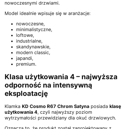
nowoczesnymi drzwiami.
Model idealnie wpisuje się w aranżacje:
nowoczesne,
minimalistyczne,
loftowe,
industrialne,
skandynawskie,
modern classic,
japandi,
premium.
Klasa użytkowania 4 – najwyższa
odporność na intensywną
eksploatację
Klamka
KD Cosmo R67 Chrom Satyna
posiada
klasę
użytkowania 4
, czyli najwyższy poziom
wytrzymałości przewidziany dla okuć drzwiowych.
Oznacza to, że produkt został zaprojektowany z