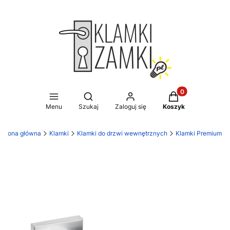
Produkty w koszy
Otwórz wyszukiwarkę
Menu
Szukaj
Zaloguj się
Koszyk
Strona główna
Klamki
Klamki do drzwi wewnętrznych
Klamki Premium