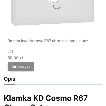
Rozeta kwadratowa R67 chrom-satyna klucz
PRODUCENT
VDS
Cena
59,00 zł
Do koszyka
Opis
Klamka KD Cosmo R67